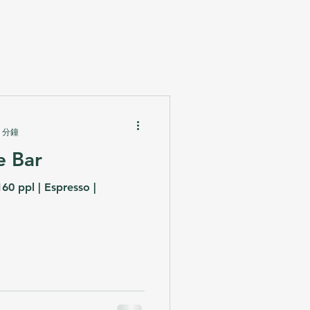
 分鐘
e Bar
60 ppl | Espresso |