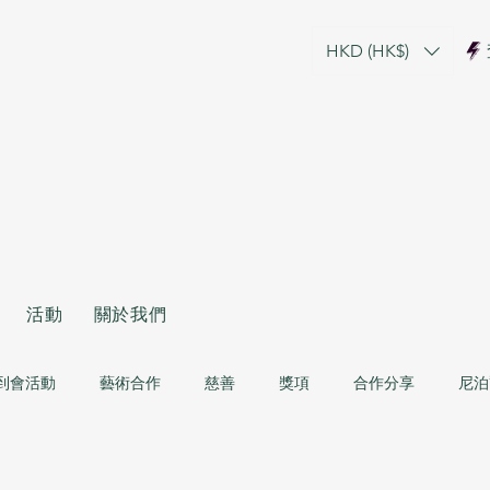
HKD (HK$)
活動
關於我們
到會活動
藝術合作
慈善
獎項
合作分享
尼泊