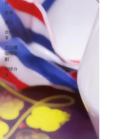
作
慈善
獎項
合作分
享
尼泊爾
咖啡企
劃
咖啡分
享