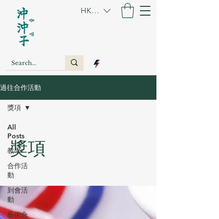
HKD (HK$)
過往合作活動
獎項
All
Posts
獎項
教學
合作活
動
到會活
動
藝術合