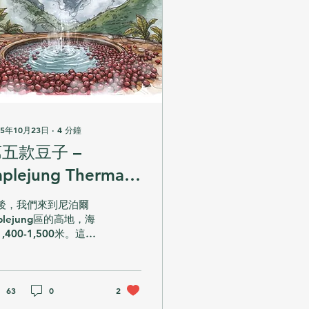
25年10月23日
∙
4
分鐘
五款豆子 –
aplejung Thermal
hock Bourbon豆
後，我們來到尼泊爾
「喜馬拉雅的實驗，
aplejung區的高地，海
,400-1,500米。這是
農民的創新」
後一款豆子：
plejung Thermal
ock Bourbon豆，採用
衝擊發酵處理，透過快
63
0
2
溫度變化喚醒豆子結