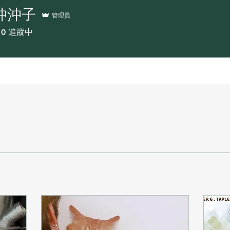
沖沖子
管理員
0
追蹤中