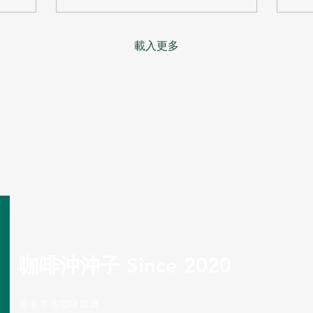
徐徐變老的時候，我都在
構
想...我的選擇是對的嗎？
互
我很想努力...很想證明我
子
載入更多
可以走我自己想走的路，
帶
我可以好好養活自己甚至
子
家人，我可以!我可以的！
的
科技與生活結合 - 1月
充
ONN ONN Coffee 感謝
咖
客戶的信任，為港首部智
這
能飲品售賣機供應咖啡
民S
豆，為每一位急需咖啡充
T
電的客人提供優質上乘的
多
咖啡體驗。 由付款，到出
的
品只需1分30秒。 ➡️首個
潔
據點📍Shun Fuk Barn 友
桃
善交流的社區 - 2月 網站
分
正式推出... 網站除了為客
溫
人提供便利，更希望為大
咖啡沖沖子 Since 2020
統
家提供一個友善的交流社
衝
區，讓知識流動源源不
子
絕。 同時亦推出新包裝，
​香港本地咖啡烘焙
著
為保存、品嚐，提高另一