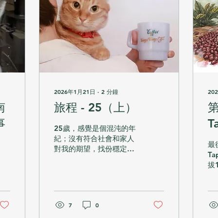
2026年1月21日
∙
2
分鐘
20
南
旅程 - 25（上）
第
事
T
25歲，感覺是個混沌的年
S
紀；沒有符合社會和家人
最
對我的期望，找份穩定的
T
高薪厚職，過朝九晚六的
拔1
生活。相反，我總是工作
最
到凌晨，今個月生意很
Ta
好，下個月可能在為租金
Sh
煩惱。 每次生病還要趕工
7
0
熱
的時候，每次感受到父母
速