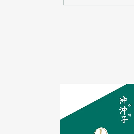
文化的體驗。 初訪台南與
尋豆的挑戰 這是我第一次
踏足台南，決定用四天三
夜的時間尋找優質的咖啡
生豆。出發前，我聯繫了
多位小農，希望能購買生
豆並了解採收與處理過
程。多數小農告知今年產
量減少，且收成期已過，
不對外販售。這讓行程中
的期待一次次被澆熄，心
中難免有些失落。 儘管如
此，我仍堅持繼續尋找，
希望能帶回一杯真正好喝
的咖啡回香港。這份堅持
讓我在旅途中遇見了許多
溫暖的人與故事。 上島咖
啡的意外相遇 某天下午，
我趕在上島咖啡打烊前抵
達。推門而入，店內擺滿
各式咖啡器具與咖啡豆，