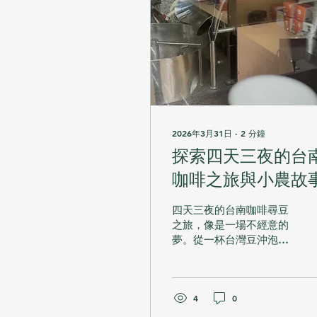
2026年3月31日
∙
2
分鐘
探索四天三夜的台
咖啡之旅與小農故
四天三夜的台南咖啡尋豆
之旅，像是一場不經意的
夢。從一杯台灣豆沖泡的
咖啡開始，那香氣如山風
拂面，喚醒了我對未知豆
子的渴望。這趟旅程不只
是尋找咖啡豆，更是一次
4
0
深入了解台灣小農與咖啡