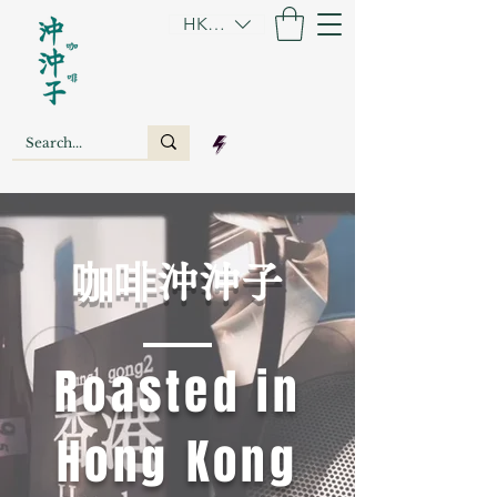
HKD (HK$)
​咖啡沖沖子
​Roasted in
Hong Kong