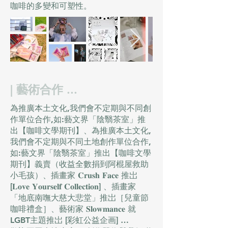
咖啡的多變和可塑性。
| 藝術合作 ...
為推廣本土文化,我們會不定期與不同創
作單位合作,如:藝文界「陰翳茶室」推
出【咖啡文學期刊】、為推廣本土文化,
我們會不定期與不同土地創作單位合作,
如:藝文界「陰翳茶室」推出【咖啡文學
期刊】義賣（收益全數捐到阿棍屋救助
小毛孩）、插畫家 𝐂𝐫𝐮𝐬𝐡 𝐅𝐚𝐜𝐞 推岀
[𝐋𝐨𝐯𝐞 𝐘𝐨𝐮𝐫𝐬𝐞𝐥𝐟 𝐂𝐨𝐥𝐥𝐞𝐜𝐭𝐢𝐨𝐧] 、插畫家
「地底南嘸大慈大悲堂」推岀［兒童節
咖啡禮盒］、藝術家 𝐒𝐥𝐨𝐰𝐦𝐚𝐧𝐜𝐞 就
LGBT主題推岀 [彩虹公益企画] …