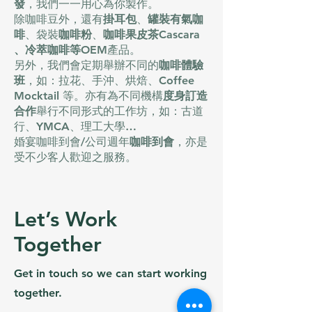
發
，我們一一用心為你製作。
除
咖啡豆
外，還有
掛耳包
、
罐裝有氣咖
啡
、袋裝
咖啡粉
、
咖啡果皮茶Cascara
、冷萃咖啡等OEM
產品。
另外，我們會定期舉辦不同的
咖啡體驗
班
，如：拉花、手沖、烘焙、Coffee
Mocktail 等。亦有為不同機構
度身訂造
合作
舉行不同形式的工作坊，如：古道
行、YMCA、理工大學…
婚宴咖啡到會/公司週年
咖啡到會
，亦是
受不少客人歡迎之服務。
Let’s Work
Together
Get in touch so we can start working
together.