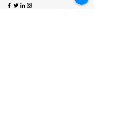
First Name
Last Name
Email
Message