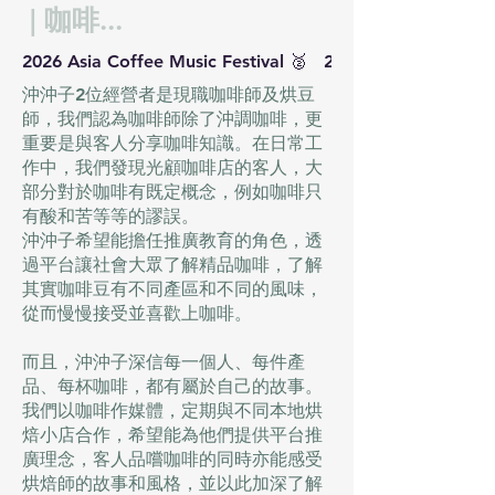
| 咖啡...
2026 Asia Coffee Music Festival 🥈   2025 Coffee Mani
沖沖子2位經營者是現職咖啡師及烘豆
師，我們認為咖啡師除了沖調咖啡，更
重要是與客人分享咖啡知識。在日常工
作中，我們發現光顧咖啡店的客人，大
部分對於咖啡有既定概念，例如咖啡只
有酸和苦等等的謬誤。
沖沖子希望能擔任推廣教育的角色，透
過平台讓社會大眾了解精品咖啡，了解
其實咖啡豆有不同產區和不同的風味，
從而慢慢接受並喜歡上咖啡。
而且，沖沖子深信每一個人、每件產
品、每杯咖啡，都有屬於自己的故事。
我們以咖啡作媒體，定期與不同本地烘
焙小店合作，希望能為他們提供平台推
廣理念，客人品嚐咖啡的同時亦能感受
烘焙師的故事和風格，並以此加深了解