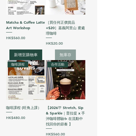
Matcha & Coffee Latte
［買任何正價貨品
Art Workshop
+$20］嘉義阿里山 蜜處
理咖啡
價格
HK$560.00
價格
HK$20.00
新增至購物車
無庫存
咖啡課程
合作活動
咖啡課程 (旺角上課）
【2026🎊 Stretch, Sip
& Sparkle｜普拉提 x 手
價格
HK$480.00
沖咖啡體驗☕ 在流動中
找回你的節奏️ 】
價格
HK$560.00