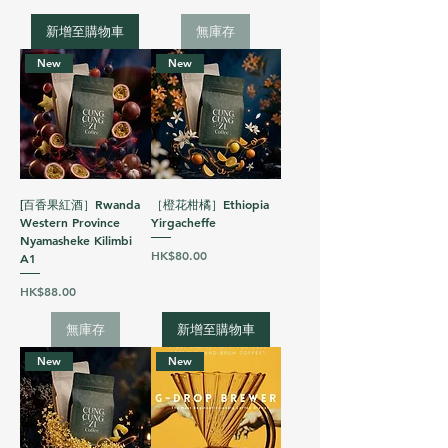
新增至購物車
無庫存
New
New
[百香果紅酒］Rwanda
［橙花柑橘］Ethiopia
Western Province
Yirgacheffe
Nyamasheke Kilimbi
價格
HK$80.00
A1
價格
HK$88.00
無庫存
新增至購物車
New
New