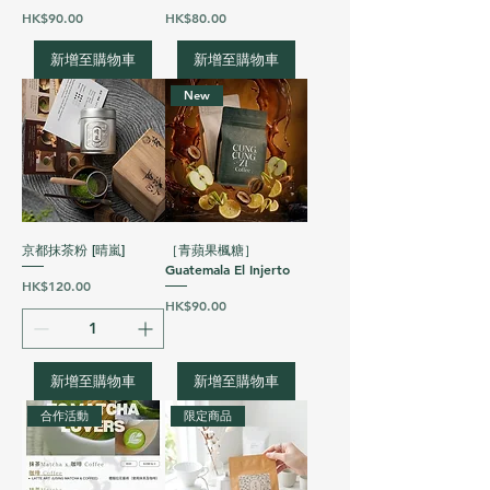
價格
價格
HK$90.00
HK$80.00
新增至購物車
新增至購物車
New
京都抹茶粉 [晴嵐]
［青蘋果楓糖］
Guatemala El Injerto
價格
HK$120.00
價格
HK$90.00
新增至購物車
新增至購物車
合作活動
限定商品