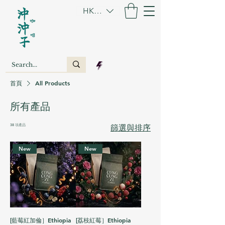
HKD (HK$)
首頁
All Products
所有產品
38 項產品
篩選與排序
New
New
[藍莓紅加倫］Ethiopia
[荔枝紅莓］Ethiopia