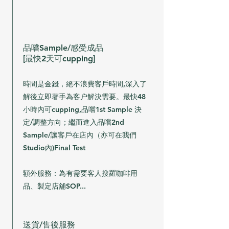
​品嚐Sample/感受成品
​[最快2天可cupping]
​時間是金錢，絕不浪費客戶時間,深入了
解後立即著手為客户解決需要。最快48
小時內可cupping,品嚐1st Sample 決
定/調整方向；繼而進入品嚐2nd
Sample/讓客戶在店內（亦可在我們
Studio內)Final Test
額外服務：為有需要客人搜羅咖啡用
品、製定店舖SOP...
​送貨/售後服務