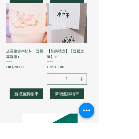
店長復古牛奶杯（送掛
【加購禮盒】【送禮之
耳咖啡）
選】✨
價格
價格
HK$98.00
HK$15.00
新增至購物車
新增至購物車