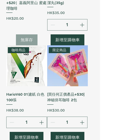
+$20］嘉義阿里山 蜜處
潔丸(35g)
理咖啡
價格
HK$35.00
價格
HK$20.00
無庫存
新增至購物車
咖啡用品
限定商品
HarioV60 01濾紙 白色
[買任何正價產品+$30]
100張
神秘掛耳咖啡 2包
價格
價格
HK$38.00
HK$30.00
新增至購物車
新增至購物車