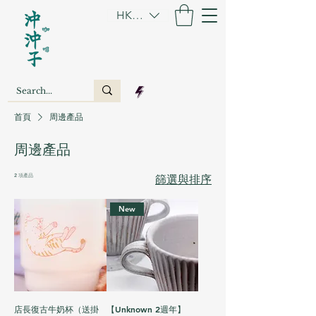
HKD (HK$)
首頁
周邊產品
周邊產品
2 項產品
篩選與排序
New
店長復古牛奶杯（送掛
【Unknown 2週年】