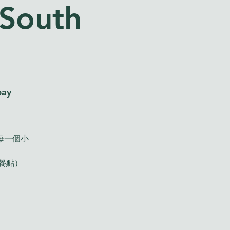
 South
bay
每一個小
款餐點）