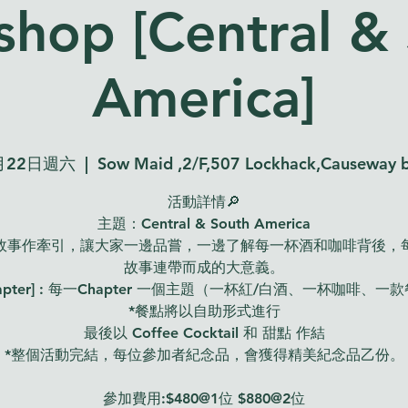
hop [Central &
America]
月22日週六
  |  
Sow Maid ,2/F,507 Lockhack,Causeway 
活動詳情🔎
主題：Central & South America
故事作牽引，讓大家一邊品嘗，一邊了解每一杯酒和咖啡背後，
故事連帶而成的大意義。
Chapter] : 每一Chapter 一個主題（一杯紅/白酒、一杯咖啡、一
*餐點將以自助形式進行
最後以 Coffee Cocktail 和 甜點 作結
*整個活動完結，每位參加者紀念品，會獲得精美紀念品乙份。