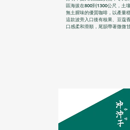
區海拔在800到1300公尺，
無土腥味的優質咖啡，以產量
這款波旁入口後有核果、豆蔻
口感柔和滑順，尾韻帶著微微