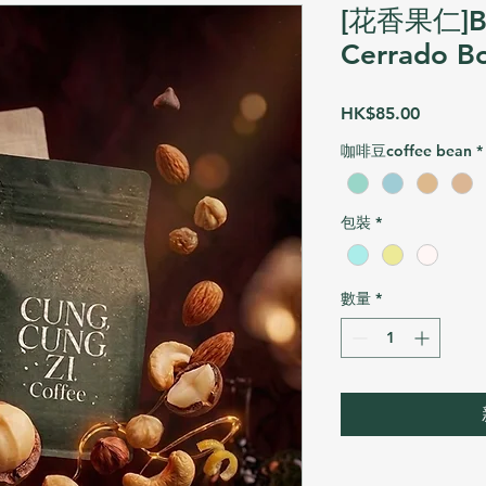
[花香果仁]Bra
Cerrado B
價
HK$85.00
格
咖啡豆coffee bean
*
包裝
*
數量
*