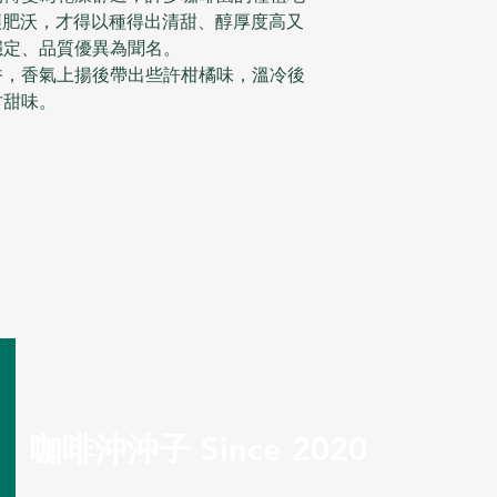
土壤肥沃，才得以種得出清甜、醇厚度高又
穩定、品質優異為聞名。
香，香氣上揚後帶出些許柑橘味，溫冷後
甘甜味。
咖啡沖沖子 Since 2020