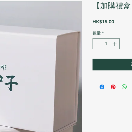
【加購禮盒
價
HK$15.00
格
數量
*