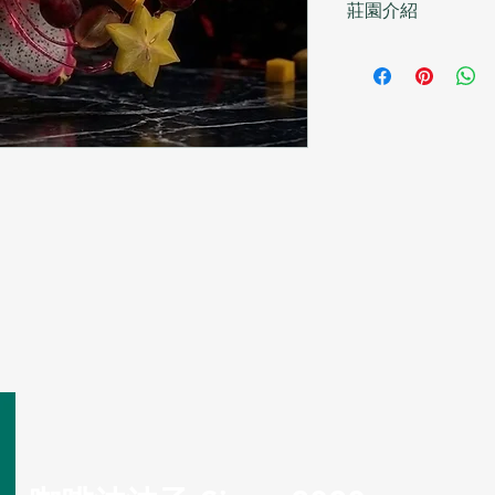
莊園介紹
Altitude ：1550–17
process ：Anaerobic
莊園英文名稱 Abu
Variety ：Geisha
（Abuelo），是
Flavour : Jasmine, N
人物 José Guiller
的兒子 José Lutt
工程師，後來回到家
見。
自 2017 年首次參賽
此後每年皆在 BOP
咖啡師與沖煮大賽（W