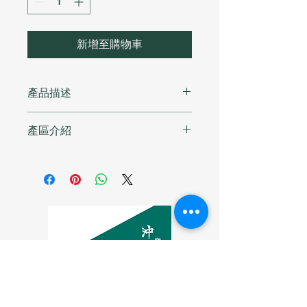
新增至購物車
產品描述
Ethiopia Amederaro Konga
產區介紹
Process: Anaerobic Natural Process
Variety: Heirloom
孔加（Konga) 位於埃塞俄心亞著名的
Altitude: 2000m
耶加雪菲產區，平均海拔約為 1,800至
Flavour : Strawberry | Tropical Fruit
2,100公尺。這裡擁有得天獨厚的微型
Rose Honey | Grape
氣候與肥沃的紅棕色土壤，加上當地的
原生品種（Heirloom），使得孔加產
出的豆子向來以清新的花香與細緻的酸
質著稱，被譽為耶加雪菲中最具代表性
的精品產區之一。
這款 Amederaro Konga 結合了當地
的風土與近年極受歡迎的「厭氧日曬」
處理法，是一款風味層次極其豐富且辨