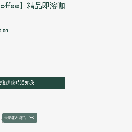
t Coffee】精品即溶咖
促
.00
銷
價
格
恢復供應時通知我
最新報名資訊
一產區即溶咖啡
萃取技術，保留豆子獨有既香氣同層