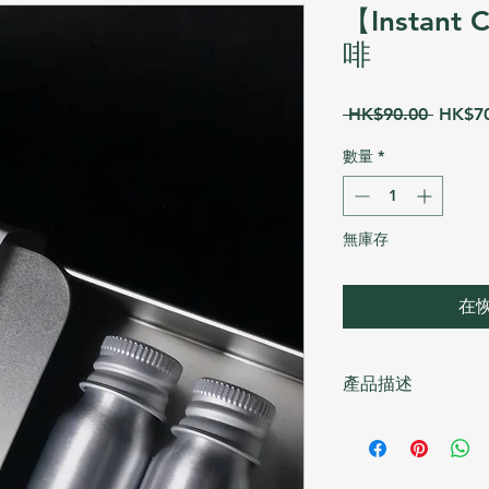
【Instan
啡
一
 HK$90.00 
HK$70
般
數量
*
價
格
無庫存
在
產品描述
-精品即溶咖啡 -
一套6樽-隨機6款單
透過專業烘焙同獨家