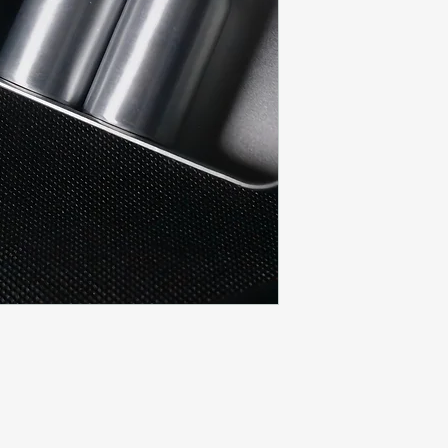
次風味。
記得儲存係陰涼既地