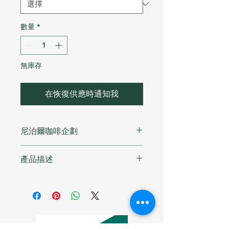
數量
*
無庫存
在恢復供應時通知我
尼泊爾咖啡企劃
🇳🇵
產品描述
咖啡沖沖子X HOME BEANS
尼泊爾咖啡企劃：從喜馬拉雅山脈到您
Ilam Carbonic Maceration Natural：
的杯中——
風味帶有核果、漿果、成熟蘋果與花
一場關於希望、社會責任與永續的咖啡
香，口感甜美多汁，伴隨瓜類、蘋果與
革命
青檸的令人眼前一亮的果酸，接著是蜂
在尼泊爾喜馬拉雅山脈的霧靄中，一群
蜜般的甜蜜，尾韻乾淨清脆。
原住民農民手持世代傳承的工具，細心