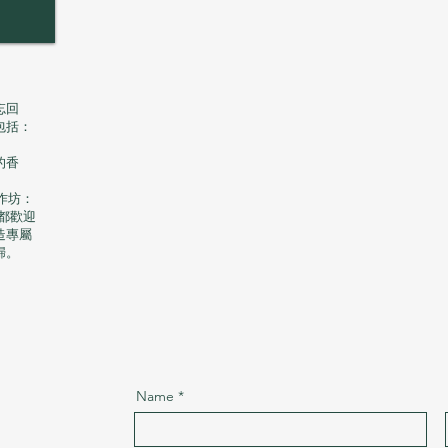
忘回
包括：
的香
作坊：
都歡迎
造專屬
歸。
Name