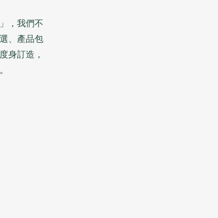
」，我們不
選、產品包
度身訂造，
。