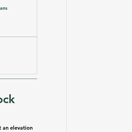
ans 
ock 
t an elevation 