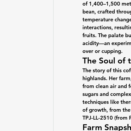
of 1,400–1,500 mete
bean, crafted throu
temperature changes
interactions, result
fruits. The palate b
acidity—an experime
over or cupping.
The Soul of 
The story of this co
highlands. Her farm
from clean air and f
sugars and complex 
techniques like the
of growth, from the
TPJ-LL-2510 (from F
Farm Snapsh