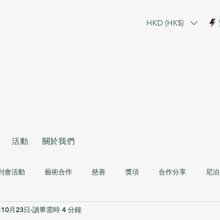
HKD (HK$)
活動
關於我們
到會活動
藝術合作
慈善
獎項
合作分享
尼泊
年10月23日
讀畢需時 4 分鐘