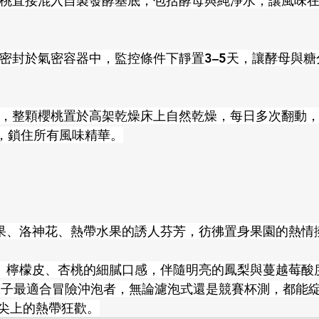
顆櫻桃直接混入自製發酵基底，包括酵母與純淨水，讓風味
合物密封於氣密容器中，監控條件下靜置3–5天，讓酵母與
酵後，整顆櫻桃置於高架乾燥床上自然乾燥，每日多次翻動
%，鎖住所有風味精華。
蘋果、洛神花、熱帶水果的誘人芬芳，彷彿置身果園的熱情
子、檸檬皮、杏桃的細膩口感，伴隨明亮的鳳梨與蔓越莓酸
豆子最適合冒險沖泡者，無論濾泡式還是競賽杯測，都能
尖上的熱帶狂歡。