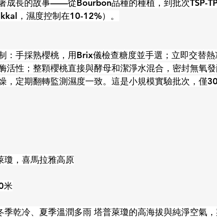
長的故事——從Bourbon品種的種植，到批次TSP-TPJ-
kkal，濕度控制在10-12%）。
制：手採熟櫻桃，用Brix儀檢查糖度並手選；立即交替
酶活性；整顆櫻桃直接與酵母和潔淨水混合，密封無氧發酵
燥，定期翻轉監測濕度一致。這是小規模實驗批次，僅30
普萊瓊，喜馬拉雅高原
00米
，冬季乾冷、夏季溫潤多雨 塔普萊瓊的高海拔與純淨空氣