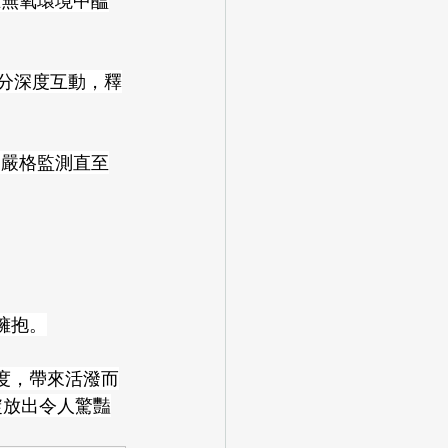
在無氧環境中醞
糖分深度互動，釋
，嚴格監測直至
擁抱。
度，帶來活潑而
綻放出令人驚豔