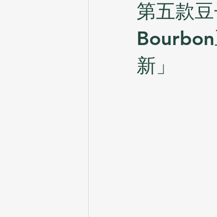
第五款豆子 –
Bour
新」