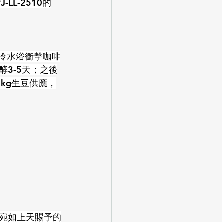
LL-2510的
熱冷水浴衝擊咖啡
3-5天；之後
kg生豆供應，
，宛如上天賜予的