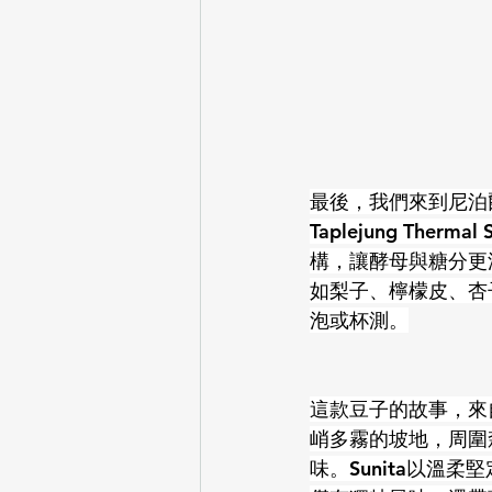
最後，我們來到尼泊爾T
Taplejung Th
構，讓酵母與糖分更
如梨子、檸檬皮、杏
泡或杯測。
這款豆子的故事，來自農
峭多霧的坡地，周圍
味。Sunita以