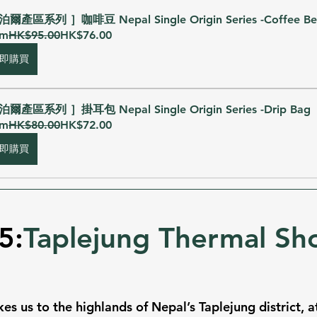
尼泊爾產區系列 ］咖啡豆 Nepal Single Origin Series -Coffee Be
om
HK$95.00
HK$76.00
即購買
尼泊爾產區系列 ］掛耳包 Nepal Single Origin Series -Drip Bag
om
HK$80.00
HK$72.00
即購買
5:
Taplejung Thermal Sh
kes us to the highlands of Nepal’s Taplejung district, a