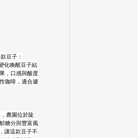
後一款豆子：
速溫度變化喚醒豆子結
果，口感與酸度
性咖啡，適合濾
多年，農園位於陡
郁糖分與豐富風
法，讓這款豆子不