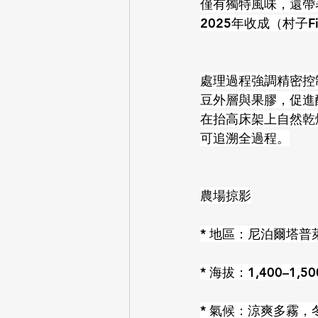
僅有獨特風味，還帶著成
2025年收成（村子Fi
處理過程強調精密控
豆外層與果膠，促進
在抬高床架上自然乾
可追溯全過程。
農場掠影
* 地區：尼泊爾塔
* 海拔：1,400–1,5
* 氣候：涼爽多霧