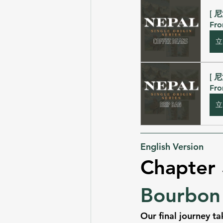
[ 
Fr
立
[ 
Fr
立
English Version
Chapter 
Bourbon
Our final journey ta