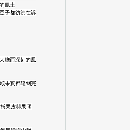
的風土
顆豆子都彷彿在訴
大膽而深刻的風
每顆果實都達到完
震撼果皮與果膠