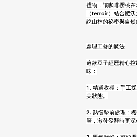
禮物，讓咖啡櫻桃在
（terroir）結
說山林的祕密與自然
處理工藝的魔法
這款豆子經歷精心控
味：
1. 精選收穫：手工
美狀態。
2. 熱衝擊前處理
層，激發發酵時更深