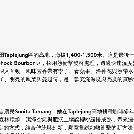
aplejung區的高地，海拔1,400-1,500米。這是最
ermal Shock Bourbon豆，採用熱衝擊發酵處理，透過快
深入互動，風味芳香帶有李子、青蘋果、洛神花與熱帶水
子、明亮的鳳梨與蔓越莓，是一款充滿深度與亮度的實驗
民Sunita Tamang。她在Taplejung高地耕種咖啡
森林環繞，潔淨空氣與肥沃土壤讓櫻桃緩慢成熟，帶來濃
溫柔堅定的方式，結合傳統與創新，願意嘗試如熱衝擊的新方