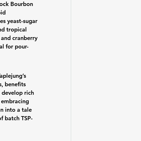
Shock Bourbon 
id 
es yeast-sugar 
nd tropical 
, and cranberry 
l for pour-
aplejung’s 
, benefits 
d develop rich 
, embracing 
 into a tale 
of batch TSP-