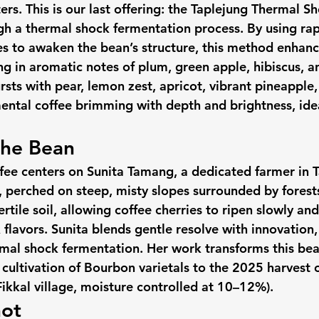
rs. This is our last offering: the Taplejung Thermal 
gh a thermal shock fermentation process. By using rap
 to awaken the bean’s structure, this method enhanc
ing in aromatic notes of plum, green apple, hibiscus, a
ursts with pear, lemon zest, apricot, vibrant pineapple
ntal coffee brimming with depth and brightness, idea
the Bean
ffee centers on Sunita Tamang, a dedicated farmer in T
, perched on steep, misty slopes surrounded by forests
ertile soil, allowing coffee cherries to ripen slowly an
flavors. Sunita blends gentle resolve with innovation
rmal shock fermentation. Her work transforms this bean
 cultivation of Bourbon varietals to the 2025 harvest 
ikkal village, moisture controlled at 10–12%).
ot