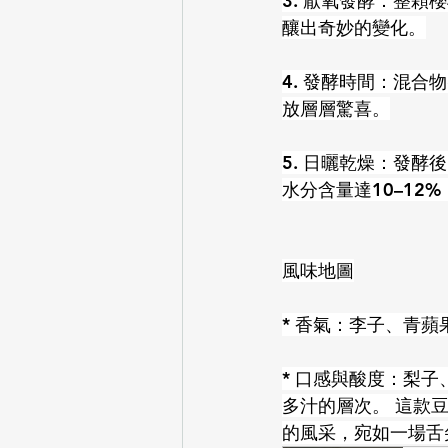
3. 厭氧發酵：整
釀出奇妙的變化。
4. 發酵時間：混
放層層驚喜。
5. 日曬乾燥：發
水分含量達10–12
風味地圖
* 香氣：李子、青
* 口感與酸度：梨
多汁的層次。 這款
的風采，宛如一場舌